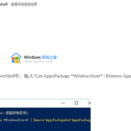
输入“Get-AppxPackage *WindowsStore* | Remove-App