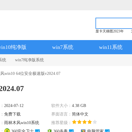
显卡天梯图2023年
win10纯净版
win7系统
win11系统
系统
win7纯净版系统
win10 64位安全极速版v2024.07
24.07
：
2024-07-12
软件大小：
4.38 GB
：
免费下载
界面语言：
简体中文
：
雨林木风win10系统
推荐星级：
：
360安全卫士
360杀毒
电脑管家