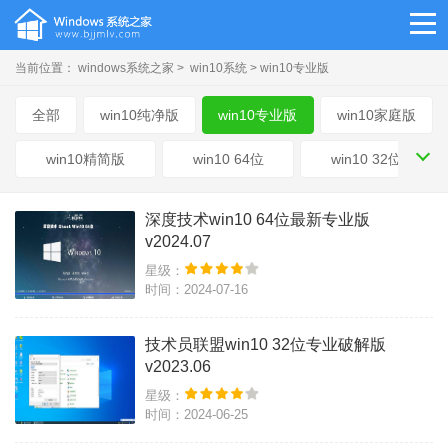
当前位置：
windows系统之家
>
win10系统
> win10专业版
全部
win10纯净版
win10专业版
win10家庭版
win10精简版
win10 64位
win10 32位
深度技术win10系统
雨林木风win10系统
深度技术win10 64位最新专业版
v2024.07
笔记本win10系统
星级：
时间：2024-07-16
技术员联盟win10 32位专业破解版
v2023.06
星级：
时间：2024-06-25