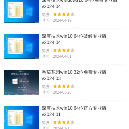
深度技术windows10 64位免费专业版
v2024.04
星级：
时间：2024-04-19
深度技术win10 64位破解专业版
v2024.04
星级：
时间：2024-04-01
番茄花园win10 32位免费专业版
v2024.03
星级：
时间：2024-03-28
深度技术win10 64位官方专业版
v2024.01
星级：
时间：2024-01-15