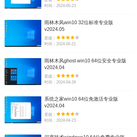
时间：2024-05-23
雨林木风win10 32位标准专业版
v2024.05
星级：
时间：2024-05-21
雨林木风ghost win10 64位安全专业版
v2024.04
星级：
时间：2024-04-28
系统之家win10 64位免激活专业版
v2024.04
星级：
时间：2024-04-23