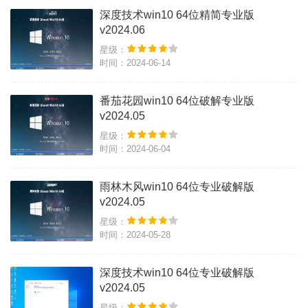
深度技术win10 64位精简专业版
v2024.06
星级：
时间：2024-06-14
番茄花园win10 64位破解专业版
v2024.05
星级：
时间：2024-06-04
雨林木风win10 64位专业破解版
v2024.05
星级：
时间：2024-05-28
深度技术win10 64位专业破解版
v2024.05
星级：